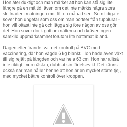
Hon äter duktigt och man märker att hon kan stå sig lite
längre på en måltid, även om det inte märkts några stora
skillnader i matningen mot för en månad sen. Som tidigare
sover hon ungefär som oss om man bortser från tupplurar -
hon vill oftast inte gå och lägga sig före någon av oss gör
det. Hon sover dock gott om nätterna och kräver ingen
särskild uppmärksamhet förutom lite nattamat ibland.
Dagen efter firandet var det kontroll på BVC med
vaccinering, där hon vägde 6 kg blankt. Hon hade även växt
till sig rejält på längden och var hela 63 cm. Hon har alltså
inte riktigt, men nästan, dubblat sin födelsevikt. Det känns
också när man håller henne att hon är en mycket större tjej,
med mycket bättre kontroll över kroppen.