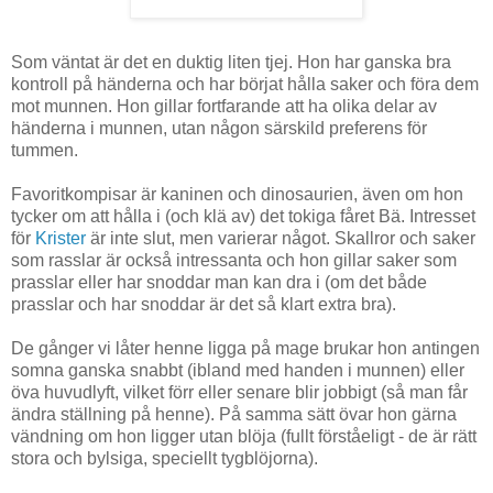
Som väntat är det en duktig liten tjej. Hon har ganska bra
kontroll på händerna och har börjat hålla saker och föra dem
mot munnen. Hon gillar fortfarande att ha olika delar av
händerna i munnen, utan någon särskild preferens för
tummen.
Favoritkompisar är kaninen och dinosaurien, även om hon
tycker om att hålla i (och klä av) det tokiga fåret Bä. Intresset
för
Krister
är inte slut, men varierar något. Skallror och saker
som rasslar är också intressanta och hon gillar saker som
prasslar eller har snoddar man kan dra i (om det både
prasslar och har snoddar är det så klart extra bra).
De gånger vi låter henne ligga på mage brukar hon antingen
somna ganska snabbt (ibland med handen i munnen) eller
öva huvudlyft, vilket förr eller senare blir jobbigt (så man får
ändra ställning på henne). På samma sätt övar hon gärna
vändning om hon ligger utan blöja (fullt förståeligt - de är rätt
stora och bylsiga, speciellt tygblöjorna).